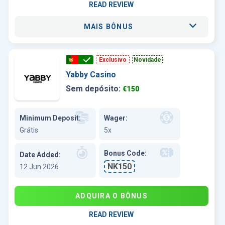
READ REVIEW
MAIS BÔNUS
Exclusivo
Novidade
Yabby Casino
Sem depósito:
€150
Minimum Deposit:
Wager:
Grátis
5x
Bonus Code:
Date Added:
NK150
12 Jun 2026
ADQUIRA O BÔNUS
READ REVIEW