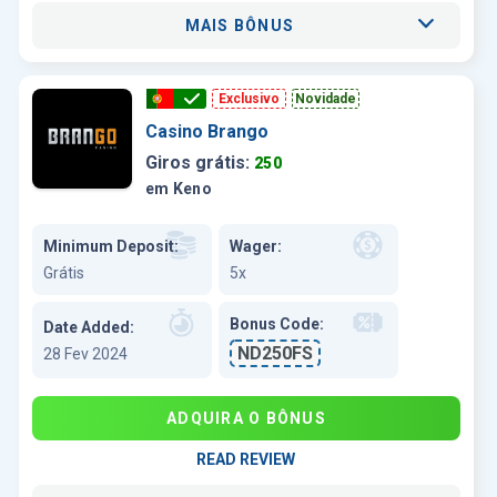
MAIS BÔNUS
Exclusivo
Novidade
Casino Brango
Giros grátis:
250
em Keno
Minimum Deposit:
Wager:
Grátis
5x
Bonus Code:
Date Added:
ND250FS
28 Fev 2024
ADQUIRA O BÔNUS
READ REVIEW