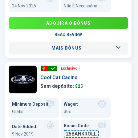
24 Nov 2025
Não É Necessário
ADQUIRA O BÔNUS
READ REVIEW
MAIS BÔNUS
Exclusivo
Cool Cat Casino
Sem depósito:
$25
Minimum Deposit:
Wager:
Grátis
30x
Bonus Code:
Date Added:
25BANKROLL
9 Nov 2019