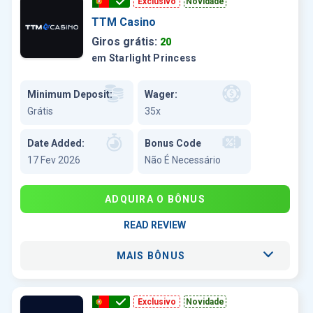
Exclusivo
Novidade
TTM Casino
Giros grátis:
20
em Starlight Princess
Minimum Deposit:
Wager:
Grátis
35x
Date Added:
Bonus Code
17 Fev 2026
Não É Necessário
ADQUIRA O BÔNUS
READ REVIEW
MAIS BÔNUS
Exclusivo
Novidade