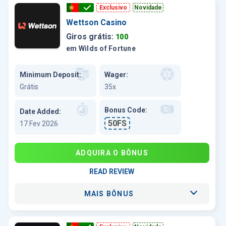
Exclusivo
Novidade
Wettson Casino
Giros grátis:
100
em Wilds of Fortune
Minimum Deposit:
Wager:
Grátis
35x
Bonus Code:
Date Added:
50FS
17 Fev 2026
ADQUIRA O BÔNUS
READ REVIEW
MAIS BÔNUS