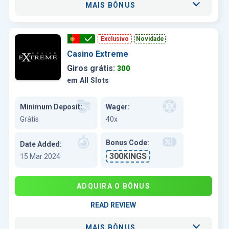
MAIS BÔNUS
Exclusivo
Novidade
Casino Extreme
Giros grátis:
300
em All Slots
Minimum Deposit:
Wager:
Grátis
40x
Bonus Code:
Date Added:
300KINGS
15 Mar 2024
ADQUIRA O BÔNUS
READ REVIEW
MAIS BÔNUS