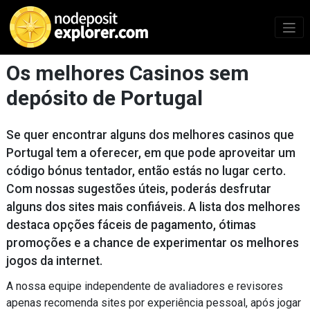
Skip
to
content
Os melhores Casinos sem
depósito de Portugal
Se quer encontrar alguns dos melhores casinos que
Portugal tem a oferecer, em que pode aproveitar um
código bónus tentador, então estás no lugar certo.
Com nossas sugestões úteis, poderás desfrutar
alguns dos sites mais confiáveis. A lista dos melhores
destaca opções fáceis de pagamento, ótimas
promoções e a chance de experimentar os melhores
jogos da internet.
A nossa equipe independente de avaliadores e revisores
apenas recomenda sites por experiência pessoal, após jogar