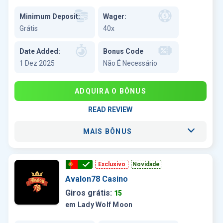
Minimum Deposit:
Wager:
Grátis
40x
Date Added:
Bonus Code
1 Dez 2025
Não É Necessário
ADQUIRA O BÔNUS
READ REVIEW
MAIS BÔNUS
Exclusivo
Novidade
Avalon78 Casino
Giros grátis:
15
em Lady Wolf Moon