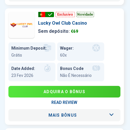
Exclusivo
Novidade
Lucky Owl Club Casino
Sem depósito:
€69
Minimum Deposit:
Wager:
Grátis
60x
Date Added:
Bonus Code
23 Fev 2026
Não É Necessário
ADQUIRA O BÔNUS
READ REVIEW
MAIS BÔNUS